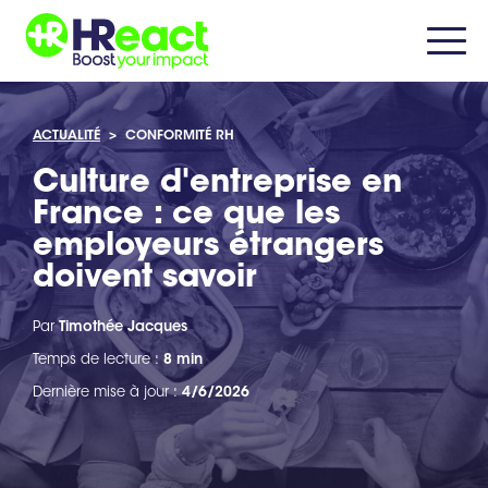
ACTUALITÉ
>
CONFORMITÉ RH
Culture d'entreprise en
France : ce que les
employeurs étrangers
doivent savoir
Par
Timothée Jacques
Temps de lecture :
8 min
Dernière mise à jour :
4/6/2026