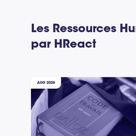
Les Ressources H
par HReact
AUG 2026