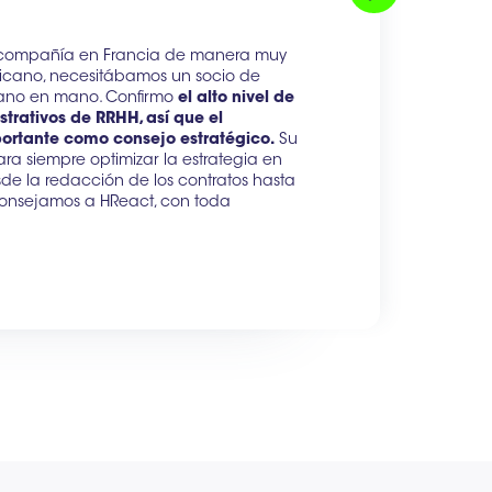
a compañía en Francia de manera muy
xicano, necesitábamos un socio de
 mano en mano. Confirmo
el alto nivel de
trativos de RRHH, así que el
portante como consejo estratégico.
Su
ara siempre optimizar la estrategia en
esde la redacción de los contratos hasta
consejamos a HReact, con toda