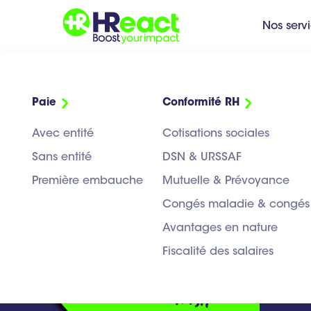
Nos serv
Paie
Conformité RH
Transformez 
Avec entité
Cotisations sociales
Sans entité
DSN & URSSAF
Managing
en leviers bu
Première embauche
Mutuelle & Prévoyance
Congés maladie & congés
HR matters
de croissanc
Avantages en nature
in France
Fiscalité des salaires
English
Nous accompagnons et transmett