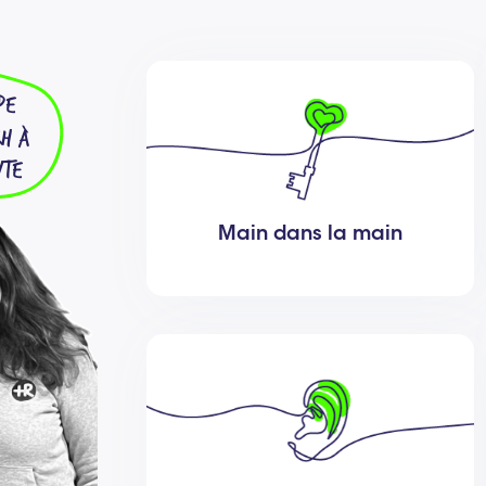
PE
h à
ute
Main dans la main