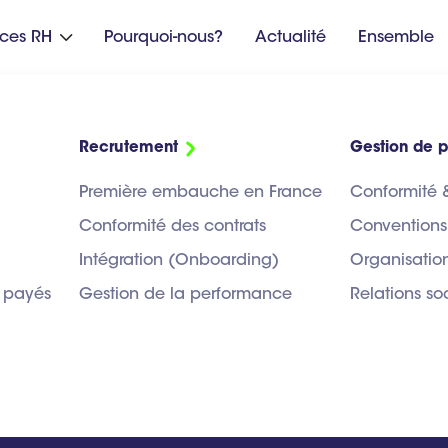
ices RH
Pourquoi-nous?
Actualité
Ensemble

Recrutement
Gestion de p
vos enjeux RH
Première embauche en France
Conformité 
Conformité des contrats
Conventions
siness
Intégration (Onboarding)
Organisation
 payés
Gestion de la performance
Relations so
e
ons