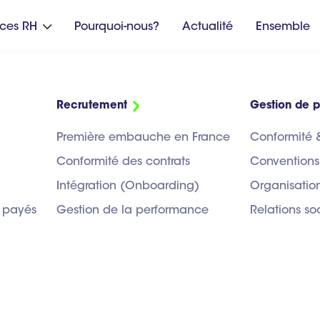
ices RH
Pourquoi-nous?
Actualité
Ensemble

Recrutement
Gestion de p
Première embauche en France
Conformité 
u quotidien
Conformité des contrats
Conventions
Intégration (Onboarding)
Organisation
 payés
Gestion de la performance
Relations so
IDIEN
GESTION DE PROJET RH
PAIE
RECRUTEMENT