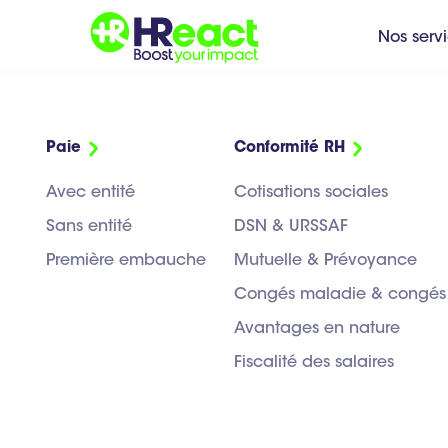
Nos serv
Paie
Conformité RH
ACTUALITÉ
>
SUPPORT RH AU QUOTIDIEN
Avec entité
Cotisations sociales
Support RH a
Sans entité
DSN & URSSAF
Première embauche
Mutuelle & Prévoyance
Congés maladie & congés
Avantages en nature
CATEGORIES :
Fiscalité des salaires
TOUS
CONFORMITÉ RH
SUPPORT RH AU QUOT