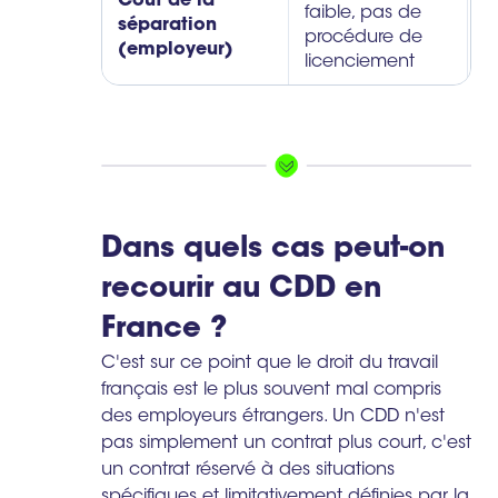
Coût de la
V
faible, pas de
séparation
l
procédure de
(employeur)
l
licenciement
Dans quels cas peut-on
recourir au CDD en
France ?
C'est sur ce point que le droit du travail
français est le plus souvent mal compris
des employeurs étrangers. Un CDD n'est
pas simplement un contrat plus court, c'est
un contrat réservé à des situations
spécifiques et limitativement définies par la