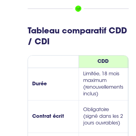
Tableau comparatif CDD
/ CDI
CDD
Limitée, 18 mois
maximum
Durée
I
(renouvellements
inclus)
R
Obligatoire
i
Contrat écrit
(signé dans les 2
é
jours ouvrables)
o