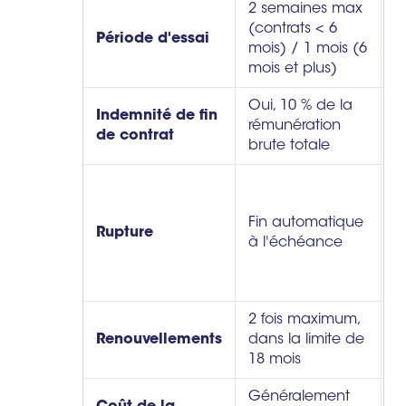
2 semaines max
(contrats < 6
2
Période d'essai
mois) / 1 mois (6
s
mois et plus)
Oui, 10 % de la
Indemnité de fin
rémunération
N
de contrat
brute totale
E
(
Fin automatique
p
Rupture
à l'échéance
p
i
é
2 fois maximum,
Renouvellements
dans la limite de
S
18 mois
Généralement